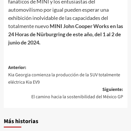
fanáticos de MINI y los entusiastas del
automovilismo por igual pueden esperar una
exhibición inolvidable de las capacidades del
totalmente nuevo
MINI John Cooper Works en las
24 Horas de Nürburgring de este año, del 1 al 2 de
junio de 2024.
Navegación
Anterior:
Kia Georgia comienza la producción de la SUV totalmente
de
eléctrica Kia EV9
entradas
Siguiente:
El camino hacia la sostenibilidad del México GP
Más historias