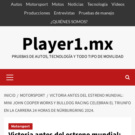
Saltar
Autos
Motorsport
Motos
Noticias
Tecnología
Videos
al
Producciones
Entrevistas
Pruebas de manejo
contenido
¿QUIÉNES SOMOS?
Player1.mx
PRUEBAS DE AUTOS, TECNOLOGÍA Y TODO TIPO DE MOVILIDAD
Menú
primario
INICIO
MOTORSPORT
VICTORIA ANTES DEL ESTRENO MUNDIAL:
MINI JOHN COOPER WORKS Y BULLDOG RACING CELEBRAN EL TRIUNFO
EN LA CARRERA 24 HORAS DE NÜRBURGRING 2024.
Motorsport
Victoria antes del estreno mundial: