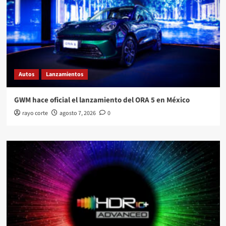
Autos
Lanzamientos
GWM hace oficial el lanzamiento del ORA 5 en México
rayo corte
agosto 7, 2026
0