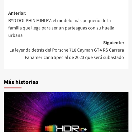
Navegación
Anterior:
BYD DOLPHIN MINI EV: el modelo más pequeño de la
de
familia que llega para ser un parteaguas con su huella
entradas
urbana
Siguiente:
La leyenda detrás del Porsche 718 Cayman GT4 RS Carrera
Panamericana Special de 2023 que será subastado
Más historias