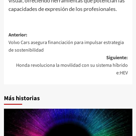
visual, ofreciendo herramientas que potencian las
capacidades de expresión de los profesionales.
Navegación
Anterior:
Volvo Cars asegura financiación para impulsar estrategia
de
de sostenibilidad
entradas
Siguiente:
Honda revoluciona la movilidad con su sistema híbrido
e:HEV
Más historias