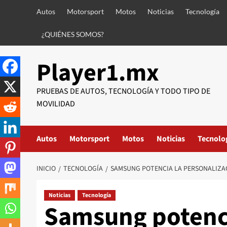
Saltar
Autos
Motorsport
Motos
Noticias
Tecnología
al
contenido
¿QUIÉNES SOMOS?
Player1.mx
PRUEBAS DE AUTOS, TECNOLOGÍA Y TODO TIPO DE
MOVILIDAD
Autos
Motorsport
Motos
Noticias
Tecnolo
INICIO
TECNOLOGÍA
SAMSUNG POTENCIA LA PERSONALIZA
Noticias
Tecnología
Samsung potenci