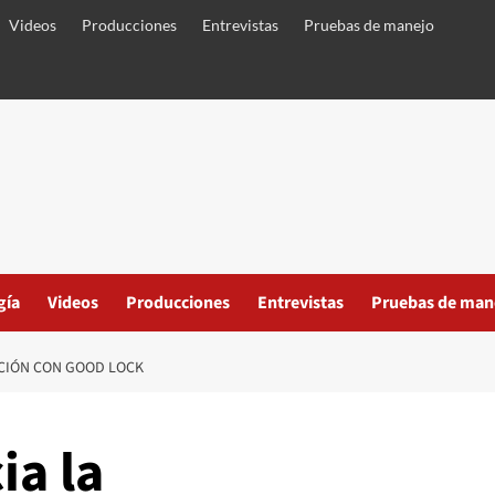
Videos
Producciones
Entrevistas
Pruebas de manejo
gía
Videos
Producciones
Entrevistas
Pruebas de man
CIÓN CON GOOD LOCK
a la