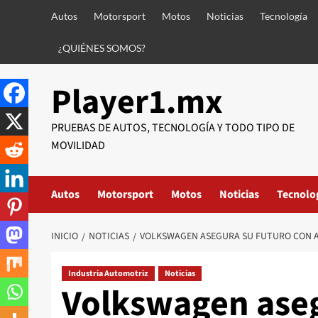
Saltar
Autos
Motorsport
Motos
Noticias
Tecnología
al
contenido
¿QUIÉNES SOMOS?
Player1.mx
PRUEBAS DE AUTOS, TECNOLOGÍA Y TODO TIPO DE
MOVILIDAD
Autos
Motorsport
Motos
Noticias
Tecnolo
INICIO
NOTICIAS
VOLKSWAGEN ASEGURA SU FUTURO CON 
Industria Automotriz
Noticias
Volkswagen aseg