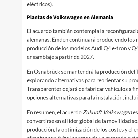
eléctricos).
Plantas de Volkswagen en Alemania
El acuerdo también contempla la reconfiguració
alemanas. Emden continuará produciendo los mo
producción de los modelos Audi Q4 e-tron y Q4 
ensamblaje a partir de 2027.
En Osnabrück se mantendrá la producción del T
explorando alternativas para reorientar su prod
Transparente» dejará de fabricar vehículos a 
opciones alternativas para la instalación, inclu
En resumen, el acuerdo
Zukunft Volkswagen
es
convertirse en el líder global de la movilidad s
producción, la optimización de los costes y el
afrontar con éxito los retos de un mercado au