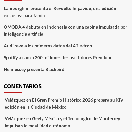
supera
Lamborghini presenta el Revuelto Impavido, una edición
meta
exclusiva para Japón
en
todo
OMODA 4 debuta en Indonesia con una cabina impulsada por
México
inteligencia artificial
Audi revela los primeros datos del A2 e-tron
Spotify alcanza 300 millones de suscriptores Premium
Hennessey presenta Blackbird
COMENTARIOS
Velázquez
en
El Gran Premio Histórico 2026 prepara su XIV
edición en la Ciudad de México
Velázquez
en
Geely México y el Tecnológico de Monterrey
impulsan la movilidad autónoma