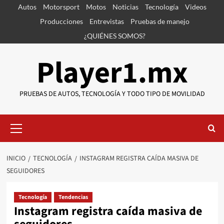
Saltar
Autos
Motorsport
Motos
Noticias
Tecnología
Videos
al
Producciones
Entrevistas
Pruebas de manejo
contenido
¿QUIÉNES SOMOS?
Player1.mx
PRUEBAS DE AUTOS, TECNOLOGÍA Y TODO TIPO DE MOVILIDAD
Menú
primario
INICIO
TECNOLOGÍA
INSTAGRAM REGISTRA CAÍDA MASIVA DE
SEGUIDORES
Tecnología
Tendencias
Instagram registra caída masiva de