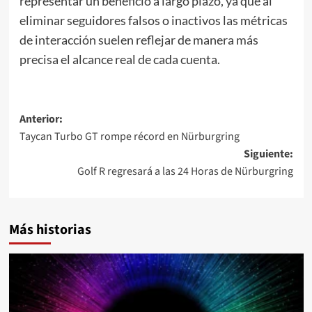
representar un beneficio a largo plazo, ya que al
eliminar seguidores falsos o inactivos las métricas
de interacción suelen reflejar de manera más
precisa el alcance real de cada cuenta.
Navegación
Anterior:
Taycan Turbo GT rompe récord en Nürburgring
de
Siguiente:
entradas
Golf R regresará a las 24 Horas de Nürburgring
Más historias