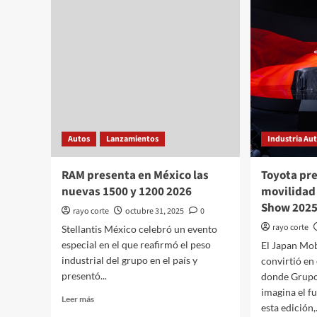
Autos
Lanzamientos
Industria Au
RAM presenta en México las
Toyota pre
nuevas 1500 y 1200 2026
movilidad 
Show 202
rayo corte
octubre 31, 2025
0
rayo corte
Stellantis México celebró un evento
especial en el que reafirmó el peso
El Japan Mob
industrial del grupo en el país y
convirtió en
presentó...
donde Grupo
imagina el f
Leer
Leer más
esta edición,.
más