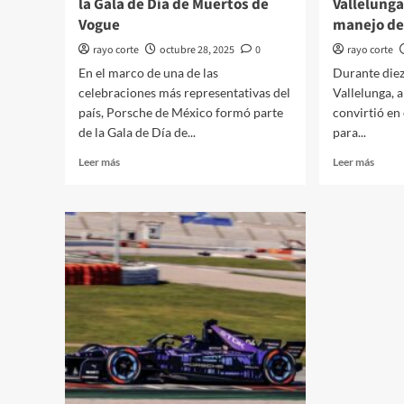
la Gala de Día de Muertos de
Vallelunga
Vogue
manejo de
rayo corte
octubre 28, 2025
0
rayo corte
En el marco de una de las
Durante diez 
celebraciones más representativas del
Vallelunga, a
país, Porsche de México formó parte
convirtió en
de la Gala de Día de...
para...
Leer
Leer
Leer más
Leer más
más
más
sobre
sobre
Porsche
Lambo
de
convi
México
Vallel
participa
en
en
su
la
escuel
Gala
de
de
manej
Día
depor
de
Muertos
de