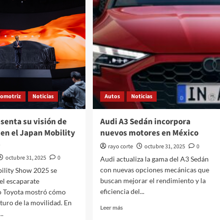
tomotriz
Noticias
Autos
Noticias
senta su visión de
Audi A3 Sedán incorpora
en el Japan Mobility
nuevos motores en México
5
rayo corte
octubre 31, 2025
0
octubre 31, 2025
0
Audi actualiza la gama del A3 Sedán
con nuevas opciones mecánicas que
ility Show 2025 se
buscan mejorar el rendimiento y la
 el escaparate
eficiencia del...
 Toyota mostró cómo
uturo de la movilidad. En
Leer
Leer más
..
más