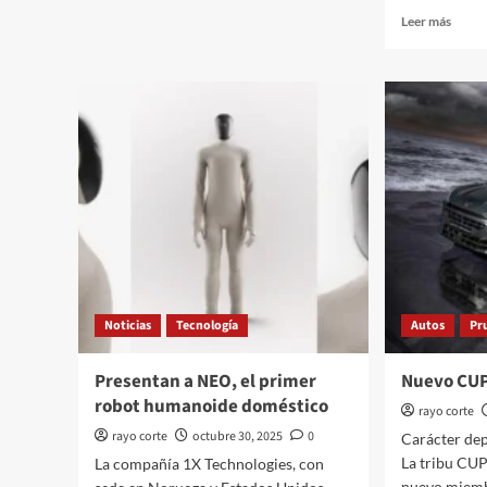
sobre
Leer
Leer más
RAM
más
presenta
sobre
en
Toyot
México
prese
las
su
nuevas
visión
1500
de
y
movil
1200
en
2026
el
Japan
Mobil
Show
2025
Noticias
Tecnología
Autos
Pr
Presentan a NEO, el primer
Nuevo CU
robot humanoide doméstico
rayo corte
rayo corte
octubre 30, 2025
0
Carácter dep
La tribu CUP
La compañía 1X Technologies, con
nuevo miembr