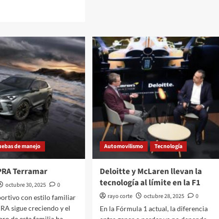
sobre
Audi
A3
Sedán
a
incorpora
nta
nuevos
motores
en
México
idad
ity
uebas de manejo
Automovilismo
Tecnología
PRA Terramar
Deloitte y McLaren llevan la
tecnología al límite en la F1
octubre 30, 2025
0
rayo corte
octubre 28, 2025
0
ortivo con estilo familiar
RA sigue creciendo y el
En la Fórmula 1 actual, la diferencia
o de esta familia ha