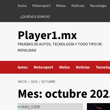
Saltar
Autos
Motorsport
Motos
Noticias
Tecnología
al
contenido
¿QUIÉNES SOMOS?
Player1.mx
PRUEBAS DE AUTOS, TECNOLOGÍA Y TODO TIPO DE
MOVILIDAD
Autos
Motorsport
Motos
Noticias
Tecnolo
INICIO
2025
OCTUBRE
Mes:
octubre 202