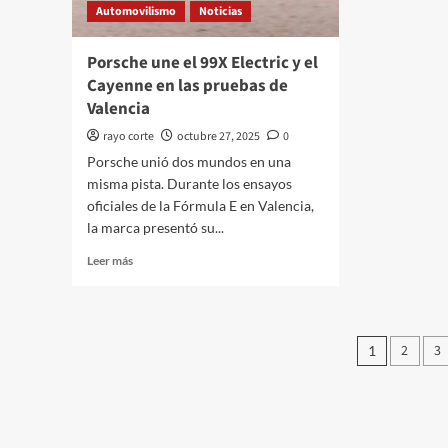
Automovilismo
Noticias
Vogue
Porsche une el 99X Electric y el
Cayenne en las pruebas de
Valencia
rayo corte
octubre 27, 2025
0
Porsche unió dos mundos en una
misma pista. Durante los ensayos
oficiales de la Fórmula E en Valencia,
la marca presentó su...
Leer
Leer más
más
sobre
Porsche
une
Pagina
2
3
1
el
de
99X
Electric
entrad
y
el
Cayenne