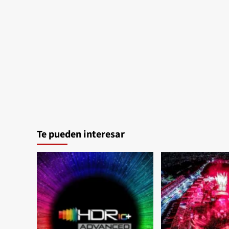
en
las
pruebas
de
Valencia
Te pueden interesar