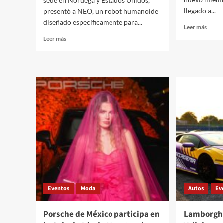
sede en Noruega y Estados Unidos,
llegado a...
presentó a NEO, un robot humanoide
diseñado específicamente para...
Leer
Leer más
más
Leer
Leer más
sobre
más
Nuev
sobre
CUP
Presentan
Terra
a
NEO,
el
primer
robot
humanoide
doméstico
Eventos
Moda
Autos
Ev
Porsche de México participa en
Lamborghi