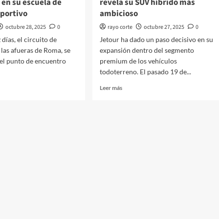
 en su escuela de
revela su SUV híbrido más
portivo
ambicioso
octubre 28, 2025
0
rayo corte
octubre 27, 2025
0
días, el circuito de
Jetour ha dado un paso decisivo en su
 las afueras de Roma, se
expansión dentro del segmento
 el punto de encuentro
premium de los vehículos
todoterreno. El pasado 19 de...
Leer
Leer más
más
sobre
rghini
Jetour
erte
Zongheng
unga
G700:
China
revela
a
su
SUV
o
híbrido
tivo
más
ambicioso