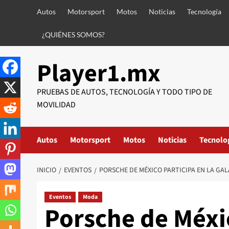
Saltar
Autos
Motorsport
Motos
Noticias
Tecnología
al
contenido
¿QUIÉNES SOMOS?
Player1.mx
PRUEBAS DE AUTOS, TECNOLOGÍA Y TODO TIPO DE
MOVILIDAD
Autos
Motorsport
Motos
Noticias
Tecnolo
INICIO
EVENTOS
PORSCHE DE MÉXICO PARTICIPA EN LA GAL
Eventos
Moda
Porsche de Méxic