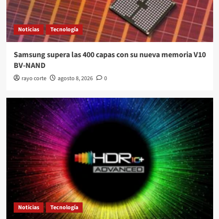
Noticias
Tecnología
Samsung supera las 400 capas con su nueva memoria V10
BV-NAND
rayo corte
agosto 8, 2026
0
Noticias
Tecnología