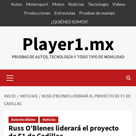
Saltar
Autos
Motorsport
Motos
Noticias
Tecnología
Videos
al
Producciones
Entrevistas
Pruebas de manejo
contenido
¿QUIÉNES SOMOS?
Player1.mx
PRUEBAS DE AUTOS, TECNOLOGÍA Y TODO TIPO DE MOVILIDAD
Menú
primario
INICIO
NOTICIAS
RUSS O’BLENES LIDERARÁ EL PROYECTO DE F1 DE
CADILLAC
Automovilismo
Noticias
Russ O’Blenes liderará el proyecto