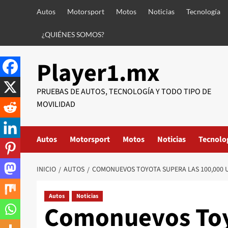
Saltar
Autos
Motorsport
Motos
Noticias
Tecnología
al
contenido
¿QUIÉNES SOMOS?
Player1.mx
PRUEBAS DE AUTOS, TECNOLOGÍA Y TODO TIPO DE
MOVILIDAD
Autos
Motorsport
Motos
Noticias
Tecnolo
INICIO
AUTOS
COMONUEVOS TOYOTA SUPERA LAS 100,000 
Autos
Noticias
Comonuevos Toy