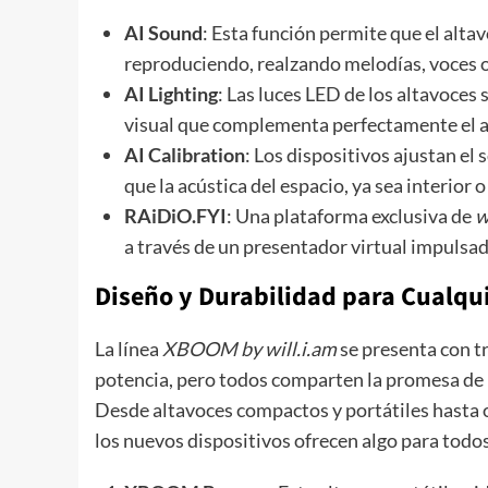
AI Sound
: Esta función permite que el altav
reproduciendo, realzando melodías, voces o 
AI Lighting
: Las luces LED de los altavoces
visual que complementa perfectamente el 
AI Calibration
: Los dispositivos ajustan e
que la acústica del espacio, ya sea interior 
RAiDiO.FYI
: Una plataforma exclusiva de
w
a través de un presentador virtual impulsad
Diseño y Durabilidad para Cualqui
La línea
XBOOM by will.i.am
se presenta con t
potencia, pero todos comparten la promesa de u
Desde altavoces compactos y portátiles hasta 
los nuevos dispositivos ofrecen algo para todos