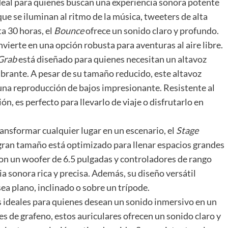
 ideal para quienes buscan una experiencia sonora potente
ue se iluminan al ritmo de la música, tweeters de alta
a 30 horas, el
Bounce
ofrece un sonido claro y profundo.
onvierte en una opción robusta para aventuras al aire libre.
Grab
está diseñado para quienes necesitan un altavoz
ibrante. A pesar de su tamaño reducido, este altavoz
una reproducción de bajos impresionante. Resistente al
n, es perfecto para llevarlo de viaje o disfrutarlo en
ransformar cualquier lugar en un escenario, el
Stage
e gran tamaño está optimizado para llenar espacios grandes
Con un woofer de 6.5 pulgadas y controladores de rango
a sonora rica y precisa. Además, su diseño versátil
ea plano, inclinado o sobre un trípode.
s ideales para quienes desean un sonido inmersivo en un
s de grafeno, estos auriculares ofrecen un sonido claro y