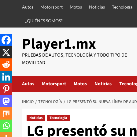
Saltar
Autos
Motorsport
Motos
Noticias
Tecnología
al
contenido
¿QUIÉNES SOMOS?
Player1.mx
PRUEBAS DE AUTOS, TECNOLOGÍA Y TODO TIPO DE
MOVILIDAD
Autos
Motorsport
Motos
Noticias
Tecnolo
INICIO
TECNOLOGÍA
LG PRESENTÓ SU NUEVA LÍNEA DE AUD
Noticias
Tecnología
LG presentó su n