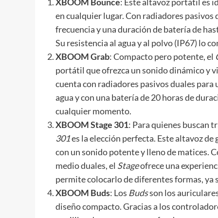
XBOOM Bounce
: Este altavoz portátil es
en cualquier lugar. Con radiadores pasivos q
frecuencia y una duración de batería de hast
Su resistencia al agua y al polvo (IP67) lo c
XBOOM Grab
: Compacto pero potente, el
portátil que ofrezca un sonido dinámico y v
cuenta con radiadores pasivos duales para 
agua y con una batería de 20 horas de duració
cualquier momento.
XBOOM Stage 301
: Para quienes buscan t
301
es la elección perfecta. Este altavoz d
con un sonido potente y lleno de matices. 
medio duales, el
Stage
ofrece una experienci
permite colocarlo de diferentes formas, ya s
XBOOM Buds
: Los
Buds
son los auriculare
diseño compacto. Gracias a los controladore