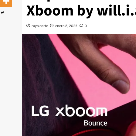
Xboom by will.i
rayo corte
enero 8, 2025
0