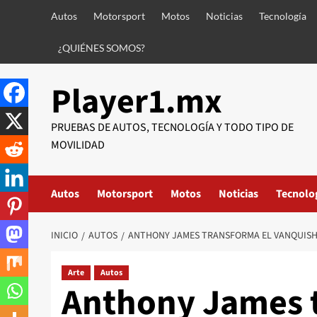
Saltar
Autos
Motorsport
Motos
Noticias
Tecnología
al
contenido
¿QUIÉNES SOMOS?
Player1.mx
PRUEBAS DE AUTOS, TECNOLOGÍA Y TODO TIPO DE
MOVILIDAD
Autos
Motorsport
Motos
Noticias
Tecnolo
INICIO
AUTOS
ANTHONY JAMES TRANSFORMA EL VANQUISH
Arte
Autos
Anthony James 