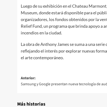
Luego de su exhibición en el Chateau Marmont,
Museum, donde estará disponible para el públic
organizadores, los fondos obtenidos por la ve
Relief Fund, un programa que brinda apoyo a art
incendios en la ciudad.
La obra de Anthony James se suma a una serie d
reflejando el interés por explorar nuevas forma
el arte contemporáneo.
Navegación
Anterior:
Samsung y Google presentan nueva tecnología de au
de
entradas
Más historias