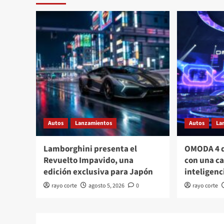
Autos
Lanzamientos
Autos
La
Lamborghini presenta el
OMODA 4 d
Revuelto Impavido, una
con una c
edición exclusiva para Japón
inteligenci
rayo corte
agosto 5, 2026
0
rayo corte