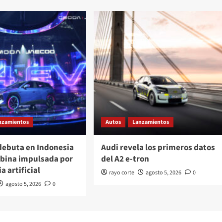
nzamientos
Autos
Lanzamientos
ebuta en Indonesia
Audi revela los primeros datos
abina impulsada por
del A2 e-tron
a artificial
rayo corte
agosto 5, 2026
0
agosto 5, 2026
0