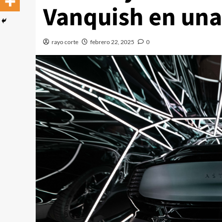
Vanquish en una 
rayo corte
febrero 22, 2025
0