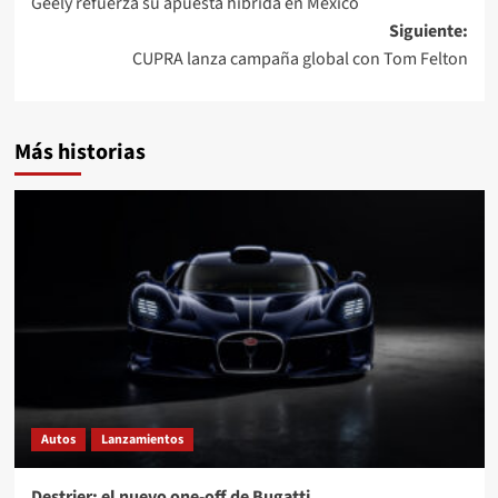
Geely refuerza su apuesta híbrida en México
de
Siguiente:
entradas
CUPRA lanza campaña global con Tom Felton
Más historias
Autos
Lanzamientos
Destrier: el nuevo one-off de Bugatti