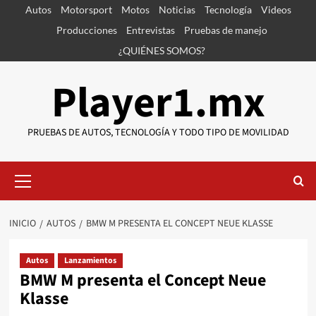
Saltar
Autos
Motorsport
Motos
Noticias
Tecnología
Videos
al
Producciones
Entrevistas
Pruebas de manejo
contenido
¿QUIÉNES SOMOS?
Player1.mx
PRUEBAS DE AUTOS, TECNOLOGÍA Y TODO TIPO DE MOVILIDAD
Menú
primario
INICIO
AUTOS
BMW M PRESENTA EL CONCEPT NEUE KLASSE
Autos
Lanzamientos
BMW M presenta el Concept Neue
Klasse