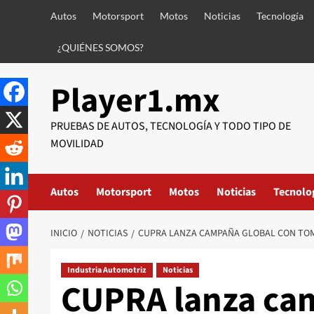
Saltar
Autos
Motorsport
Motos
Noticias
Tecnología
al
contenido
¿QUIÉNES SOMOS?
Player1.mx
PRUEBAS DE AUTOS, TECNOLOGÍA Y TODO TIPO DE
MOVILIDAD
Autos
Motorsport
Motos
Noticias
Tecnolo
INICIO
NOTICIAS
CUPRA LANZA CAMPAÑA GLOBAL CON TO
Industria Automotriz
Noticias
CUPRA lanza ca