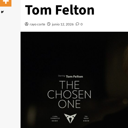
Tom Felton
rayo corte
junio 12, 2026
0