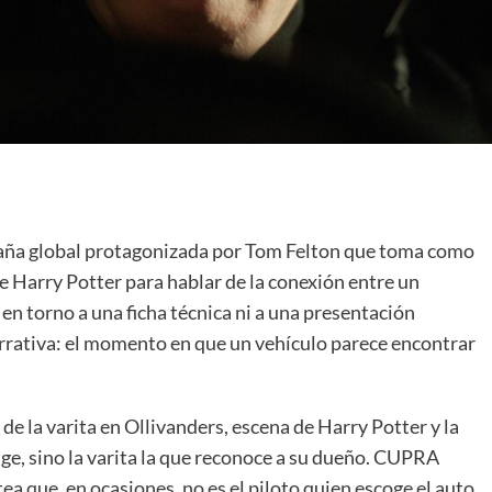
ña global protagonizada por Tom Felton que toma como
e Harry Potter para hablar de la conexión entre un
en torno a una ficha técnica ni a una presentación
arrativa: el momento en que un vehículo parece encontrar
de la varita en Ollivanders, escena de Harry Potter y la
lige, sino la varita la que reconoce a su dueño. CUPRA
a que, en ocasiones, no es el piloto quien escoge el auto,