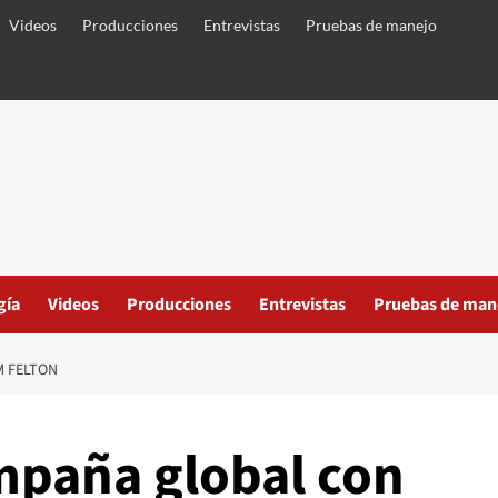
Videos
Producciones
Entrevistas
Pruebas de manejo
gía
Videos
Producciones
Entrevistas
Pruebas de man
M FELTON
mpaña global con