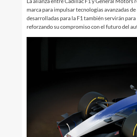
La alianza entre Cadillac F1 y General Motors r
marca para impulsar tecnologías avanzadas de e
desarrolladas para la F1 también servirán para 
reforzando su compromiso con el futuro del au