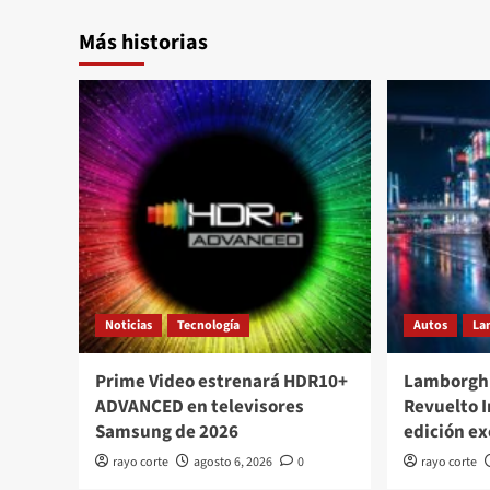
Más historias
Noticias
Tecnología
Autos
La
Prime Video estrenará HDR10+
Lamborghi
ADVANCED en televisores
Revuelto 
Samsung de 2026
edición ex
rayo corte
agosto 6, 2026
0
rayo corte