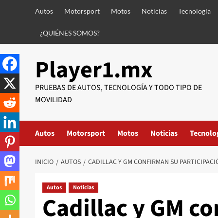
Saltar
Autos
Motorsport
Motos
Noticias
Tecnología
al
contenido
¿QUIÉNES SOMOS?
Player1.mx
PRUEBAS DE AUTOS, TECNOLOGÍA Y TODO TIPO DE
MOVILIDAD
Autos
Motorsport
Motos
Noticias
Tecnolo
INICIO
AUTOS
CADILLAC Y GM CONFIRMAN SU PARTICIPACIÓ
Autos
Noticias
Cadillac y GM c