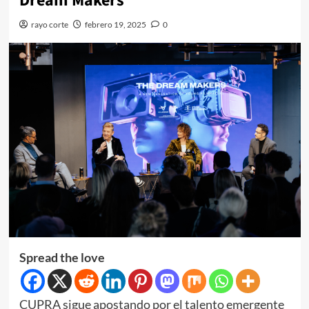
Dream Makers
rayo corte
febrero 19, 2025
0
Spread the love
CUPRA sigue apostando por el talento emergente