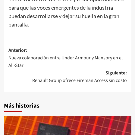
para que las voces emergentes de la industria
puedan desarrollarse y dejar su huella en la gran
pantalla.
Navegación
Anterior:
Nueva colaboración entre Under Armour y Mansory en el
de
All-Star
entradas
Siguiente:
Renault Group ofrece Fireman Access sin costo
Más historias