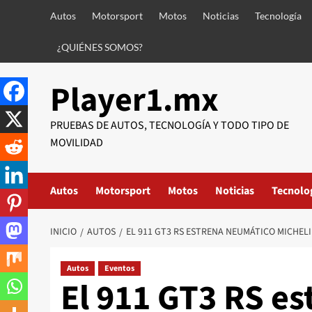
Saltar
Autos
Motorsport
Motos
Noticias
Tecnología
al
contenido
¿QUIÉNES SOMOS?
Player1.mx
PRUEBAS DE AUTOS, TECNOLOGÍA Y TODO TIPO DE
MOVILIDAD
Autos
Motorsport
Motos
Noticias
Tecnolo
INICIO
AUTOS
EL 911 GT3 RS ESTRENA NEUMÁTICO MICHEL
Autos
Eventos
El 911 GT3 RS e