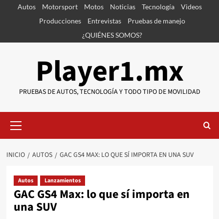
Saltar
Autos
Motorsport
Motos
Noticias
Tecnología
Videos
al
Producciones
Entrevistas
Pruebas de manejo
contenido
¿QUIÉNES SOMOS?
Player1.mx
PRUEBAS DE AUTOS, TECNOLOGÍA Y TODO TIPO DE MOVILIDAD
Menú
primario
INICIO
AUTOS
GAC GS4 MAX: LO QUE SÍ IMPORTA EN UNA SUV
Autos
Lanzamientos
GAC GS4 Max: lo que sí importa en
una SUV