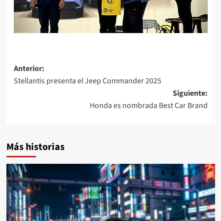
Navegación
Anterior:
Stellantis presenta el Jeep Commander 2025
de
Siguiente:
entradas
Honda es nombrada Best Car Brand
Más historias