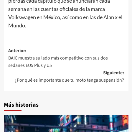
pierdas cada capítulo que se anunciarán cada
semana en las cuentas oficiales de la marca
Volkswagen en México, así como en las de Alan x el
Mundo.
Navegación
Anterior:
BAIC muestra su lado más competitivo con sus dos
de
sedanes EU5 Plus y U5
entradas
Siguiente:
¿Por qué es importante que tu moto tenga suspensión?
Más historias