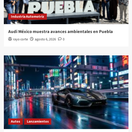
Industria Automotriz
Audi México muestra avances ambientales en Puebla
rayo corte
agosto 6, 2026
0
Autos
Lanzamientos