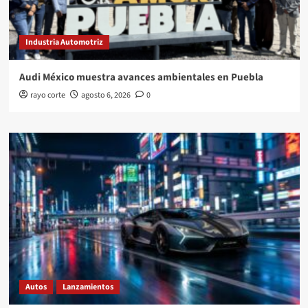
Industria Automotriz
Audi México muestra avances ambientales en Puebla
rayo corte
agosto 6, 2026
0
Autos
Lanzamientos