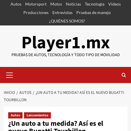
Saltar
Autos
Motorsport
Motos
Noticias
Tecnología
Videos
al
Producciones
Entrevistas
Pruebas de manejo
contenido
¿QUIÉNES SOMOS?
Player1.mx
PRUEBAS DE AUTOS, TECNOLOGÍA Y TODO TIPO DE MOVILIDAD
Menú
primario
INICIO
AUTOS
¿UN AUTO A TU MEDIDA? ASÍ ES EL NUEVO BUGATTI
TOURBILLON
Autos
Lanzamientos
¿Un auto a tu medida? Así es el