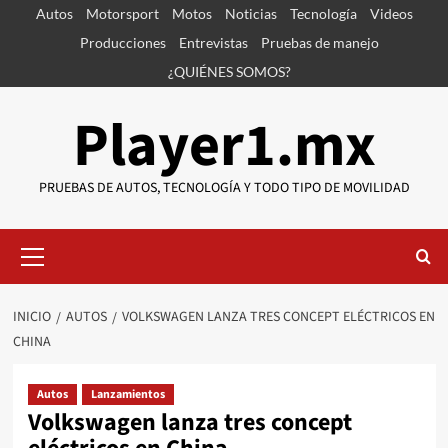
Saltar
Autos
Motorsport
Motos
Noticias
Tecnología
Videos
al
Producciones
Entrevistas
Pruebas de manejo
contenido
¿QUIÉNES SOMOS?
Player1.mx
PRUEBAS DE AUTOS, TECNOLOGÍA Y TODO TIPO DE MOVILIDAD
Menú
primario
INICIO
AUTOS
VOLKSWAGEN LANZA TRES CONCEPT ELÉCTRICOS EN
CHINA
Autos
Lanzamientos
Volkswagen lanza tres concept