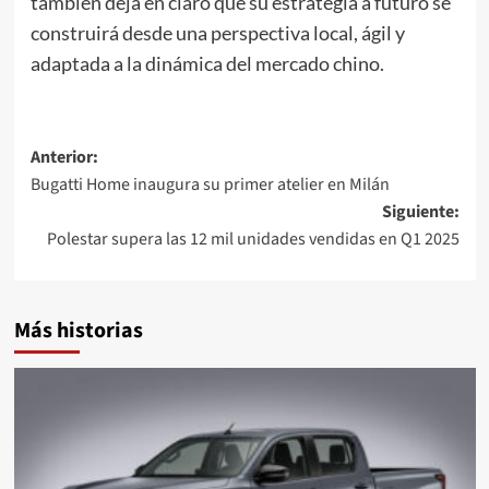
también deja en claro que su estrategia a futuro se
construirá desde una perspectiva local, ágil y
adaptada a la dinámica del mercado chino.
Navegación
Anterior:
Bugatti Home inaugura su primer atelier en Milán
de
Siguiente:
entradas
Polestar supera las 12 mil unidades vendidas en Q1 2025
Más historias