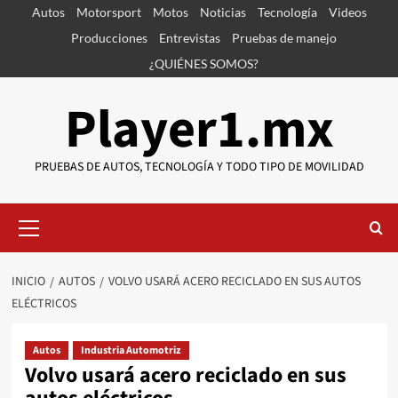
Saltar
Autos
Motorsport
Motos
Noticias
Tecnología
Videos
al
Producciones
Entrevistas
Pruebas de manejo
contenido
¿QUIÉNES SOMOS?
Player1.mx
PRUEBAS DE AUTOS, TECNOLOGÍA Y TODO TIPO DE MOVILIDAD
Menú
primario
INICIO
AUTOS
VOLVO USARÁ ACERO RECICLADO EN SUS AUTOS
ELÉCTRICOS
Autos
Industria Automotriz
Volvo usará acero reciclado en sus