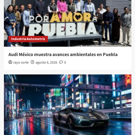
Industria Automotriz
Audi México muestra avances ambientales en Puebla
rayo corte
agosto 6, 2026
0