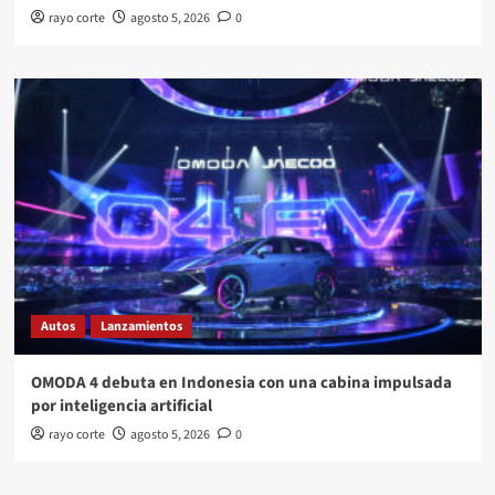
rayo corte
agosto 5, 2026
0
Autos
Lanzamientos
OMODA 4 debuta en Indonesia con una cabina impulsada
por inteligencia artificial
rayo corte
agosto 5, 2026
0