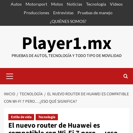
Saltar
Autos
Motorsport
Motos
Noticias
Tecnología
Videos
al
Producciones
Entrevistas
Pruebas de manejo
contenido
¿QUIÉNES SOMOS?
Player1.mx
PRUEBAS DE AUTOS, TECNOLOGÍA Y TODO TIPO DE MOVILIDAD
Menú
primario
INICIO
TECNOLOGÍA
EL NUEVO ROUTER DE HUAWEI ES COMPATIBLE
CON WI-FI 7 PERO… ¿ESO QUÉ SIGNIFICA?
Estilo de vida
Tecnología
El nuevo router de Huawei es