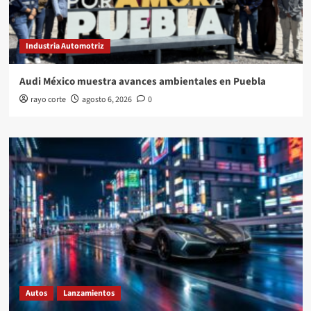
Industria Automotriz
Audi México muestra avances ambientales en Puebla
rayo corte
agosto 6, 2026
0
Autos
Lanzamientos