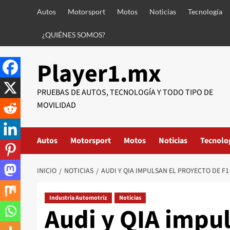
Saltar
Autos
Motorsport
Motos
Noticias
Tecnología
al
contenido
¿QUIÉNES SOMOS?
Player1.mx
PRUEBAS DE AUTOS, TECNOLOGÍA Y TODO TIPO DE
MOVILIDAD
Autos
Motorsport
Motos
Noticias
Tecnolo
INICIO
NOTICIAS
AUDI Y QIA IMPULSAN EL PROYECTO DE F1
Industria Automotriz
Noticias
Audi y QIA impul