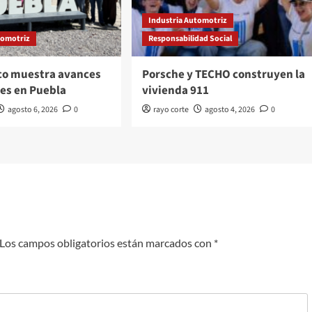
Industria Automotriz
tomotriz
Responsabilidad Social
co muestra avances
Porsche y TECHO construyen la
es en Puebla
vivienda 911
agosto 6, 2026
0
rayo corte
agosto 4, 2026
0
Los campos obligatorios están marcados con
*