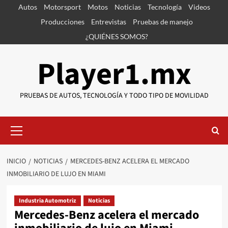
Saltar
Autos
Motorsport
Motos
Noticias
Tecnología
Videos
al
Producciones
Entrevistas
Pruebas de manejo
contenido
¿QUIÉNES SOMOS?
Player1.mx
PRUEBAS DE AUTOS, TECNOLOGÍA Y TODO TIPO DE MOVILIDAD
Menú
primario
INICIO
NOTICIAS
MERCEDES-BENZ ACELERA EL MERCADO
INMOBILIARIO DE LUJO EN MIAMI
Industria Automotriz
Noticias
Mercedes-Benz acelera el mercado