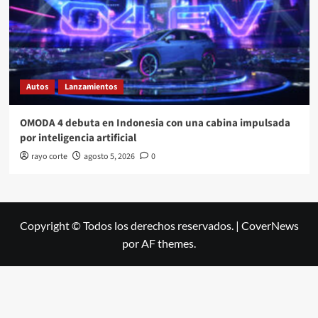
Autos
Lanzamientos
OMODA 4 debuta en Indonesia con una cabina impulsada
por inteligencia artificial
rayo corte
agosto 5, 2026
0
Copyright © Todos los derechos reservados.
|
CoverNews
por AF themes.