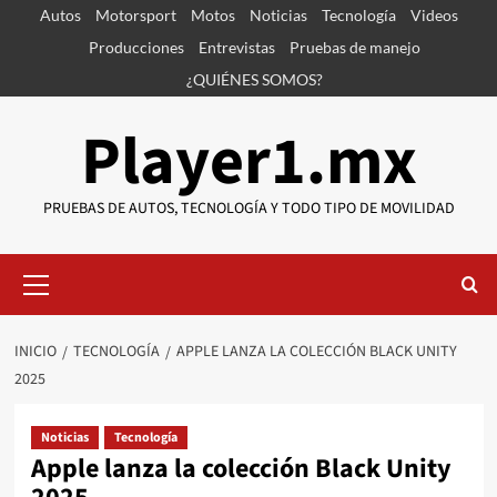
Saltar
Autos
Motorsport
Motos
Noticias
Tecnología
Videos
al
Producciones
Entrevistas
Pruebas de manejo
contenido
¿QUIÉNES SOMOS?
Player1.mx
PRUEBAS DE AUTOS, TECNOLOGÍA Y TODO TIPO DE MOVILIDAD
Menú
primario
INICIO
TECNOLOGÍA
APPLE LANZA LA COLECCIÓN BLACK UNITY
2025
Noticias
Tecnología
Apple lanza la colección Black Unity