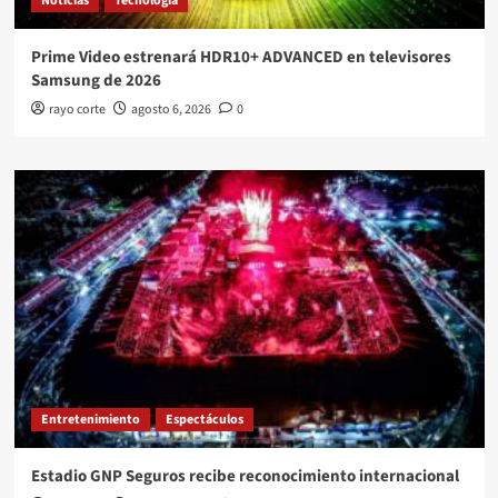
Noticias
Tecnología
Prime Video estrenará HDR10+ ADVANCED en televisores
Samsung de 2026
rayo corte
agosto 6, 2026
0
Entretenimiento
Espectáculos
Estadio GNP Seguros recibe reconocimiento internacional