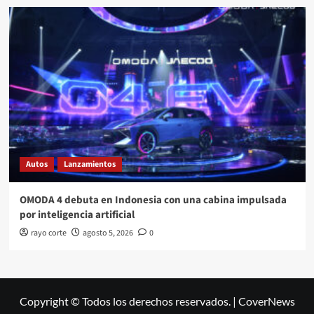
Autos
Lanzamientos
OMODA 4 debuta en Indonesia con una cabina impulsada
por inteligencia artificial
rayo corte
agosto 5, 2026
0
Copyright © Todos los derechos reservados.
|
CoverNews