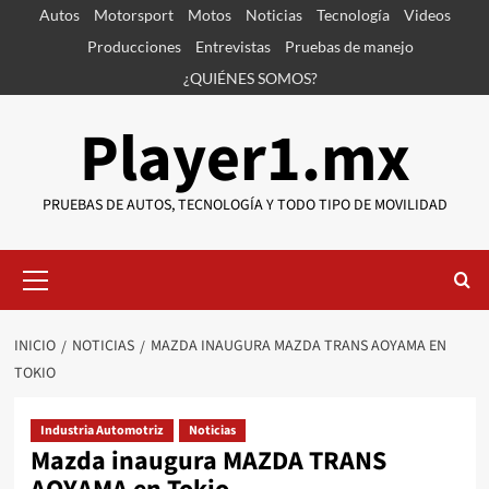
Saltar
Autos
Motorsport
Motos
Noticias
Tecnología
Videos
al
Producciones
Entrevistas
Pruebas de manejo
contenido
¿QUIÉNES SOMOS?
Player1.mx
PRUEBAS DE AUTOS, TECNOLOGÍA Y TODO TIPO DE MOVILIDAD
Menú
primario
INICIO
NOTICIAS
MAZDA INAUGURA MAZDA TRANS AOYAMA EN
TOKIO
Industria Automotriz
Noticias
Mazda inaugura MAZDA TRANS