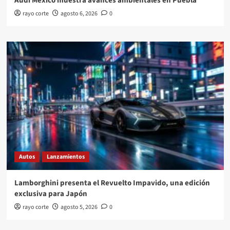
Audi México muestra avances ambientales en Puebla
rayo corte
agosto 6, 2026
0
Autos
Lanzamientos
Lamborghini presenta el Revuelto Impavido, una edición
exclusiva para Japón
rayo corte
agosto 5, 2026
0