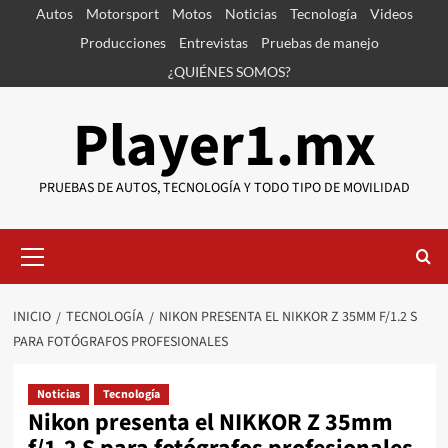
Saltar
Autos
Motorsport
Motos
Noticias
Tecnología
Videos
al
Producciones
Entrevistas
Pruebas de manejo
contenido
¿QUIÉNES SOMOS?
Player1.mx
PRUEBAS DE AUTOS, TECNOLOGÍA Y TODO TIPO DE MOVILIDAD
Menú
primario
INICIO
TECNOLOGÍA
NIKON PRESENTA EL NIKKOR Z 35MM F/1.2 S
PARA FOTÓGRAFOS PROFESIONALES
Noticias
Tecnología
Nikon presenta el NIKKOR Z 35mm