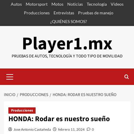
Saltar
Autos
Motorsport
Motos
Noticias
Tecnología
Videos
al
Producciones
Entrevistas
Pruebas de manejo
contenido
¿QUIÉNES SOMOS?
Player1.mx
PRUEBAS DE AUTOS, TECNOLOGÍA Y TODO TIPO DE MOVILIDAD
Menú
primario
INICIO
PRODUCCIONES
HONDA: RODAR ES NUESTRO SUEÑO
Producciones
HONDA: Rodar es nuestro sueño
Jose Antonio Castañeda
febrero 11, 2024
0