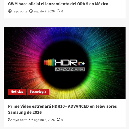
GWM hace oficial el lanzamiento del ORA 5 en México
rayo corte
agosto 7, 2026
0
Noticias
Tecnología
Prime Video estrenará HDR10+ ADVANCED en televisores
Samsung de 2026
rayo corte
agosto 6, 2026
0