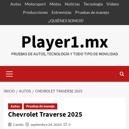
Saltar
Autos
Motorsport
Motos
Noticias
Tecnología
Videos
al
Producciones
Entrevistas
Pruebas de manejo
contenido
¿QUIÉNES SOMOS?
Player1.mx
PRUEBAS DE AUTOS, TECNOLOGÍA Y TODO TIPO DE MOVILIDAD
Menú
primario
INICIO
AUTOS
CHEVROLET TRAVERSE 2025
Autos
Pruebas de manejo
Chevrolet Traverse 2025
Camilo
septiembre 24, 2024
0