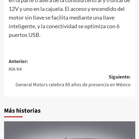
12V y uno en la cajuela. El acceso y encendido del
motor sin llave se facilita mediante una llave
inteligente, y la conectividad se optimiza con 6
puertos USB.
Navegación
Anterior:
KIA K4
de
Siguiente:
entradas
General Motors celebra 89 años de presencia en México
Más historias