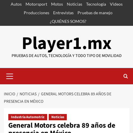
Saltar
Autos
Motorsport
Motos
Noticias
Tecnología
Videos
al
Producciones
Entrevistas
Pruebas de manejo
contenido
¿QUIÉNES SOMOS?
Player1.mx
PRUEBAS DE AUTOS, TECNOLOGÍA Y TODO TIPO DE MOVILIDAD
Menú
primario
INICIO
NOTICIAS
GENERAL MOTORS CELEBRA 89 AÑOS DE
PRESENCIA EN MÉXICO
Industria Automotriz
Noticias
General Motors celebra 89 años de