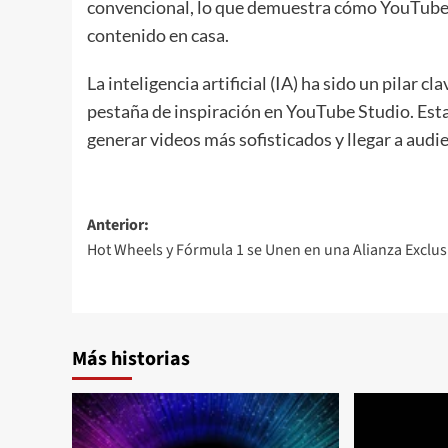
convencional, lo que demuestra cómo YouTube 
contenido en casa.
La inteligencia artificial (IA) ha sido un pilar cl
pestaña de inspiración en YouTube Studio. Est
generar videos más sofisticados y llegar a audi
Navegación
Anterior:
Hot Wheels y Fórmula 1 se Unen en una Alianza Exclu
de
entradas
Más historias