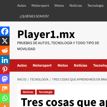
Saltar
Autos
Motorsport
Motos
Noticias
Tecnología
al
contenido
¿QUIÉNES SOMOS?
Player1.mx
PRUEBAS DE AUTOS, TECNOLOGÍA Y TODO TIPO DE
MOVILIDAD
Autos
Motorsport
Motos
Noticias
Tecnolo
INICIO
TECNOLOGÍA
TRES COSAS QUE APRENDIMOS EN BRA
Noticias
Tecnología
Tres cosas que 