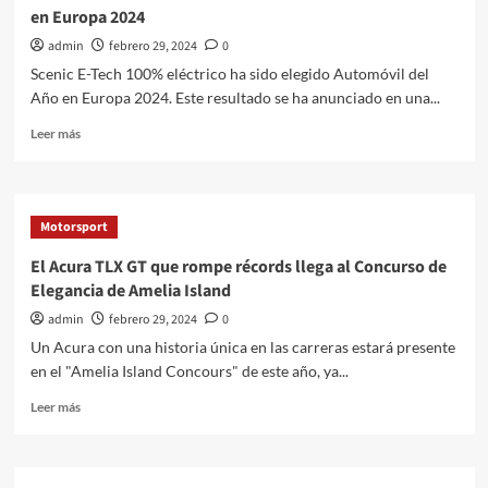
en Europa 2024
admin
febrero 29, 2024
0
Scenic E-Tech 100% eléctrico ha sido elegido Automóvil del
Año en Europa 2024. Este resultado se ha anunciado en una...
Leer
Leer más
más
sobre
Renault
Scenic
Motorsport
E-
Tech
El Acura TLX GT que rompe récords llega al Concurso de
100%
Elegancia de Amelia Island
Eléctrico:
Automóvil
admin
febrero 29, 2024
0
del
Un Acura con una historia única en las carreras estará presente
Año
en el "Amelia Island Concours" de este año, ya...
en
Europa
Leer
Leer más
2024
más
sobre
El
Acura