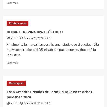
México
Leer
Leer más
más
sobre
Satélite
recibe
Producciones
a
la
RENAULT R5 2024 10% ELÉCTRICO
nueva
admin
febrero 28, 2024
0
POWERHOUSE
de
Finalmente la marca francesa ha anunciado que si producirá la
Honda
nueva generación del R5, el subcompacto que revolucionó la
industria...
Leer
Leer más
más
sobre
RENAULT
R5
Motorsport
2024
10%
Los 5 Grandes Premios de Formula 1que no te debes
ELÉCTRICO
perder en 2024
admin
febrero 28, 2024
0