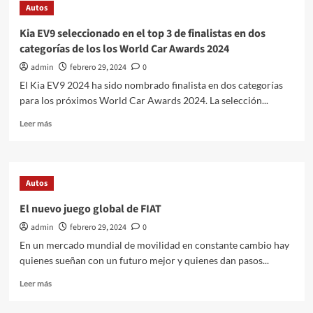
Autos
TLX
GT
Kia EV9 seleccionado en el top 3 de finalistas en dos
que
categorías de los los World Car Awards 2024
rompe
récords
admin
febrero 29, 2024
0
llega
El Kia EV9 2024 ha sido nombrado finalista en dos categorías
al
para los próximos World Car Awards 2024. La selección...
Concurso
de
Leer
Leer más
Elegancia
más
de
sobre
Amelia
Kia
Island
EV9
Autos
seleccionado
en
El nuevo juego global de FIAT
el
admin
febrero 29, 2024
0
top
3
En un mercado mundial de movilidad en constante cambio hay
de
quienes sueñan con un futuro mejor y quienes dan pasos...
finalistas
en
Leer
Leer más
dos
más
categorías
sobre