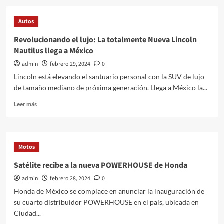
de
El
los
nuevo
Autos
los
juego
World
global
Revolucionando el lujo: La totalmente Nueva Lincoln
Car
de
Nautilus llega a México
Awards
FIAT
2024
admin
febrero 29, 2024
0
Lincoln está elevando el santuario personal con la SUV de lujo
de tamaño mediano de próxima generación. Llega a México la...
Leer
Leer más
más
sobre
Revolucionando
el
Motos
lujo:
La
Satélite recibe a la nueva POWERHOUSE de Honda
totalmente
admin
febrero 28, 2024
0
Nueva
Lincoln
Honda de México se complace en anunciar la inauguración de
Nautilus
su cuarto distribuidor POWERHOUSE en el país, ubicada en
llega
Ciudad...
a