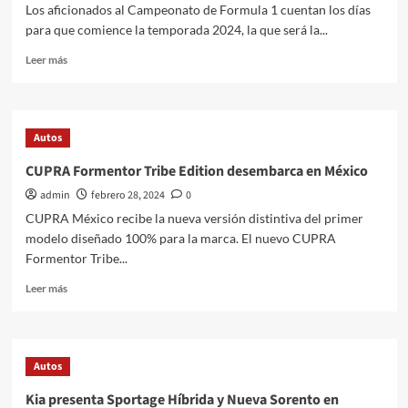
Los aficionados al Campeonato de Formula 1 cuentan los días
para que comience la temporada 2024, la que será la...
Leer
Leer más
más
sobre
Los
5
Autos
Grandes
Premios
CUPRA Formentor Tribe Edition desembarca en México
de
admin
febrero 28, 2024
0
Formula
1que
CUPRA México recibe la nueva versión distintiva del primer
no
modelo diseñado 100% para la marca. El nuevo CUPRA
te
Formentor Tribe...
debes
perder
Leer
Leer más
en
más
2024
sobre
CUPRA
Formentor
Autos
Tribe
Edition
Kia presenta Sportage Híbrida y Nueva Sorento en
desembarca