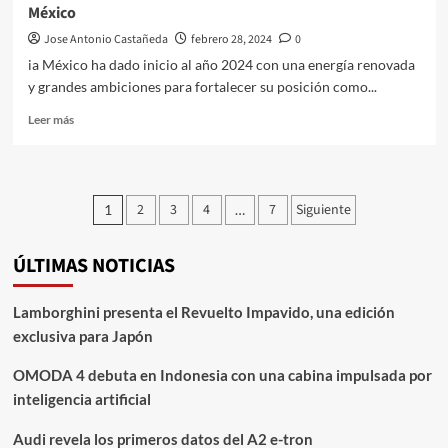
México
en
México
Jose Antonio Castañeda
febrero 28, 2024
0
ia México ha dado inicio al año 2024 con una energía renovada
y grandes ambiciones para fortalecer su posición como...
Leer
Leer más
más
sobre
Kia
presenta
Paginación
2
3
4
7
Siguiente
1
…
Sportage
de
Híbrida
y
ÚLTIMAS NOTICIAS
entradas
Nueva
Sorento
en
Lamborghini presenta el Revuelto Impavido, una edición
México
exclusiva para Japón
OMODA 4 debuta en Indonesia con una cabina impulsada por
inteligencia artificial
Audi revela los primeros datos del A2 e-tron