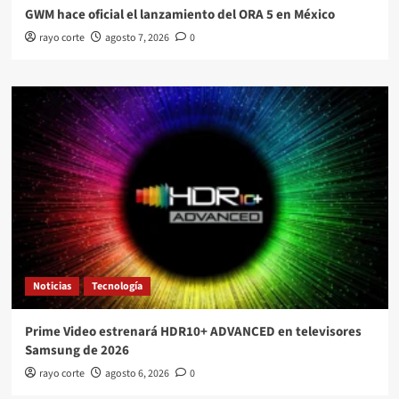
GWM hace oficial el lanzamiento del ORA 5 en México
rayo corte
agosto 7, 2026
0
Noticias
Tecnología
Prime Video estrenará HDR10+ ADVANCED en televisores
Samsung de 2026
rayo corte
agosto 6, 2026
0