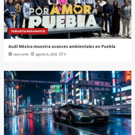
Industria Automotriz
Audi México muestra avances ambientales en Puebla
rayo corte
agosto 6, 2026
0