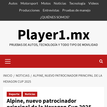
Saltar
Autos
Motorsport
Motos
Noticias
Tecnología
Videos
al
Producciones
Entrevistas
Pruebas de manejo
contenido
¿QUIÉNES SOMOS?
Player1.mx
PRUEBAS DE AUTOS, TECNOLOGÍA Y TODO TIPO DE MOVILIDAD
Menú
primario
INICIO
NOTICIAS
ALPINE, NUEVO PATROCINADOR PRINCIPAL DE LA
HEXAGON CUP 2025
Deporte
Noticias
Alpine, nuevo patrocinador