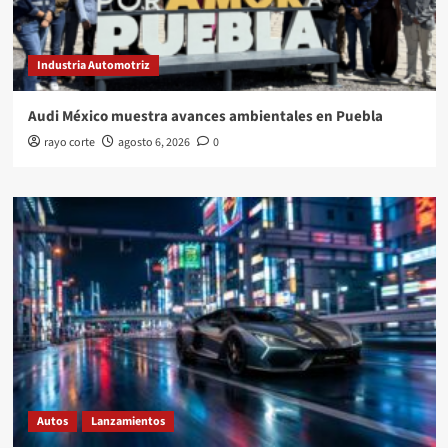
Industria Automotriz
Audi México muestra avances ambientales en Puebla
rayo corte
agosto 6, 2026
0
Autos
Lanzamientos