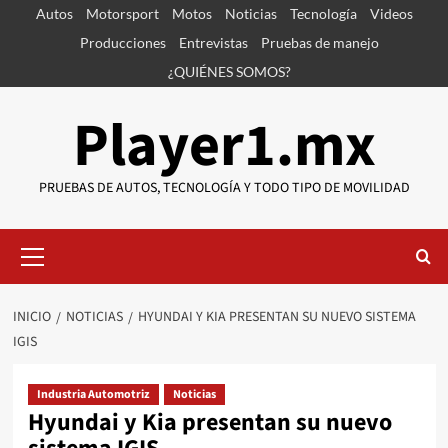
Saltar
Autos
Motorsport
Motos
Noticias
Tecnología
Videos
al
Producciones
Entrevistas
Pruebas de manejo
contenido
¿QUIÉNES SOMOS?
Player1.mx
PRUEBAS DE AUTOS, TECNOLOGÍA Y TODO TIPO DE MOVILIDAD
Menú
primario
INICIO
NOTICIAS
HYUNDAI Y KIA PRESENTAN SU NUEVO SISTEMA
IGIS
Industria Automotriz
Noticias
Hyundai y Kia presentan su nuevo