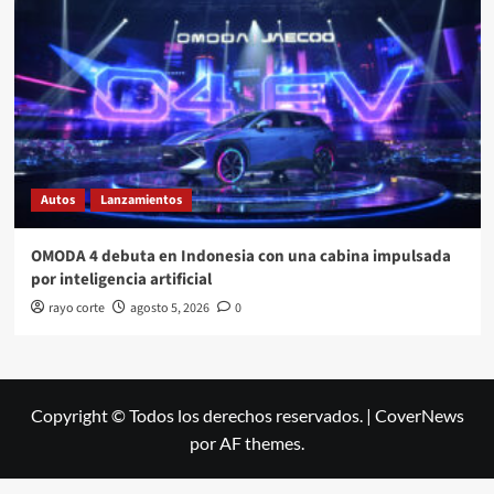
Autos
Lanzamientos
OMODA 4 debuta en Indonesia con una cabina impulsada
por inteligencia artificial
rayo corte
agosto 5, 2026
0
Copyright © Todos los derechos reservados.
|
CoverNews
por AF themes.