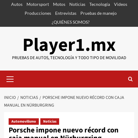
Saltar
Autos
Motorsport
Motos
Noticias
Tecnología
Videos
al
Producciones
Entrevistas
Pruebas de manejo
contenido
¿QUIÉNES SOMOS?
Player1.mx
PRUEBAS DE AUTOS, TECNOLOGÍA Y TODO TIPO DE MOVILIDAD
Menú
primario
INICIO
NOTICIAS
PORSCHE IMPONE NUEVO RÉCORD CON CAJA
MANUAL EN NÜRBURGRING
Automovilismo
Noticias
Porsche impone nuevo récord con