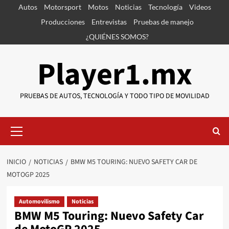
Saltar
Autos
Motorsport
Motos
Noticias
Tecnología
Videos
al
Producciones
Entrevistas
Pruebas de manejo
contenido
¿QUIÉNES SOMOS?
Player1.mx
PRUEBAS DE AUTOS, TECNOLOGÍA Y TODO TIPO DE MOVILIDAD
Menú
primario
INICIO
NOTICIAS
BMW M5 TOURING: NUEVO SAFETY CAR DE
MOTOGP 2025
Automovilismo
Noticias
BMW M5 Touring: Nuevo Safety Car