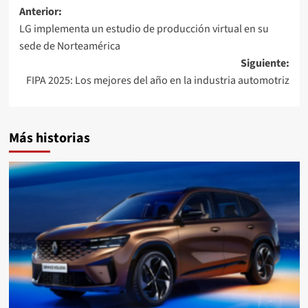
Navegación
Anterior:
LG implementa un estudio de producción virtual en su
de
sede de Norteamérica
entradas
Siguiente:
FIPA 2025: Los mejores del año en la industria automotriz
Más historias