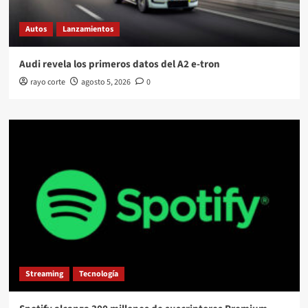
Autos
Lanzamientos
Audi revela los primeros datos del A2 e-tron
rayo corte
agosto 5, 2026
0
Streaming
Tecnología