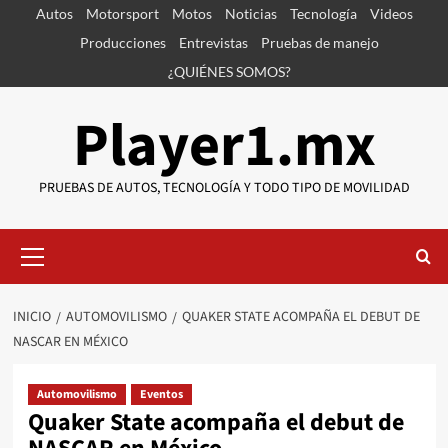
Saltar
Autos
Motorsport
Motos
Noticias
Tecnología
Videos
al
Producciones
Entrevistas
Pruebas de manejo
contenido
¿QUIÉNES SOMOS?
Player1.mx
PRUEBAS DE AUTOS, TECNOLOGÍA Y TODO TIPO DE MOVILIDAD
Menú
primario
INICIO
AUTOMOVILISMO
QUAKER STATE ACOMPAÑA EL DEBUT DE
NASCAR EN MÉXICO
Automovilismo
Eventos
Quaker State acompaña el debut de