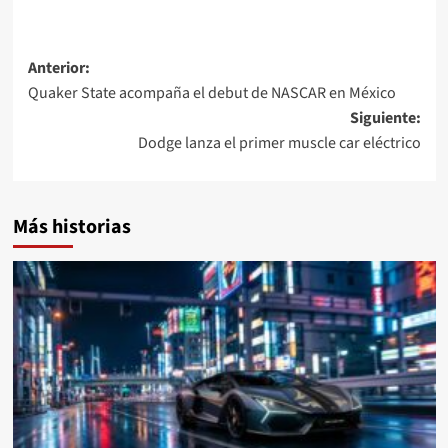
Navegación
Anterior:
Quaker State acompaña el debut de NASCAR en México
de
Siguiente:
entradas
Dodge lanza el primer muscle car eléctrico
Más historias