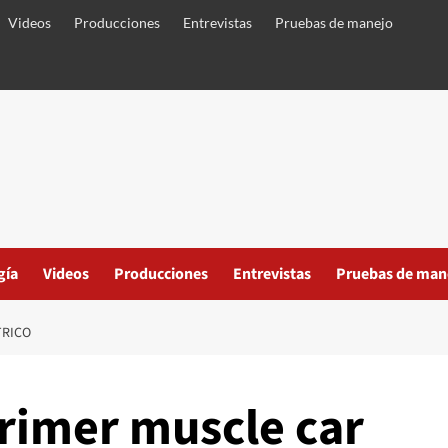
Videos
Producciones
Entrevistas
Pruebas de manejo
gía
Videos
Producciones
Entrevistas
Pruebas de man
TRICO
primer muscle car