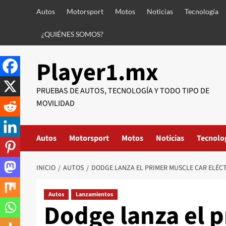
Saltar
Autos
Motorsport
Motos
Noticias
Tecnología
al
contenido
¿QUIÉNES SOMOS?
Player1.mx
PRUEBAS DE AUTOS, TECNOLOGÍA Y TODO TIPO DE
MOVILIDAD
Autos
Motorsport
Motos
Noticias
Tecnolo
INICIO
AUTOS
DODGE LANZA EL PRIMER MUSCLE CAR ELÉC
Autos
Lanzamientos
Dodge lanza el 