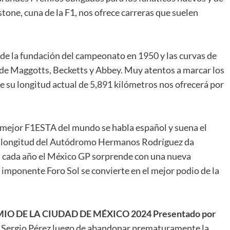
rstone, cuna de la F1, nos ofrece carreras que suelen
sde la fundación del campeonato en 1950 y las curvas de
de Maggotts, Becketts y Abbey. Muy atentos a marcar los
 que su longitud actual de 5,891 kilómetros nos ofrecerá por
 mejor F1ESTA del mundo se habla español y suena el
 de longitud del Autódromo Hermanos Rodríguez da
 cada año el México GP sorprende con una nueva
l imponente Foro Sol se convierte en el mejor podio de la
O DE LA CIUDAD DE MÉXICO 2024 Presentado por
a Sergio Pérez luego de abandonar prematuramente la