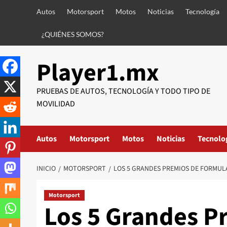
Saltar
Autos
Motorsport
Motos
Noticias
Tecnología
al
contenido
¿QUIÉNES SOMOS?
Player1.mx
PRUEBAS DE AUTOS, TECNOLOGÍA Y TODO TIPO DE
MOVILIDAD
Autos
Motorsport
Motos
Noticias
Tecnolo
INICIO
MOTORSPORT
LOS 5 GRANDES PREMIOS DE FORMULA
Motorsport
Los 5 Grandes P