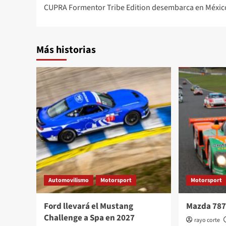
CUPRA Formentor Tribe Edition desembarca en Méxic
de
entradas
Más historias
Automovilismo
Motorsport
Motorsport
Ford llevará el Mustang
Mazda 787
Challenge a Spa en 2027
rayo corte