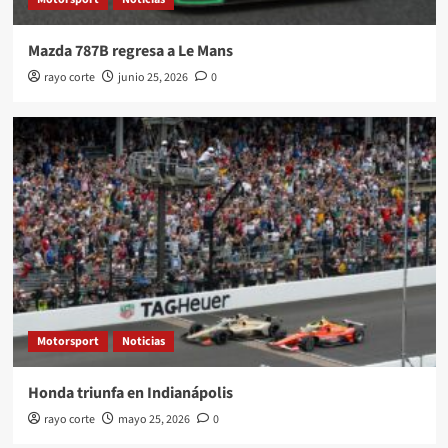
Mazda 787B regresa a Le Mans
rayo corte
junio 25, 2026
0
Motorsport
Noticias
Honda triunfa en Indianápolis
rayo corte
mayo 25, 2026
0