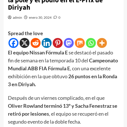
la pole y el podio en el E-Prix de
Diriyah
admin
enero 30, 2024
0
Spread the love
El equipo Nissan Fórmula E
se destacó el pasado
fin de semana en la temporada 10 del
Campeonato
Mundial ABB FIA Fórmula E
, con una excelente
exhibición en la que obtuvo
26 puntos en la Ronda
3 en Diriyah.
Después de un viernes complicado, en el que
Oliver Rowland terminó 13º y Sacha Fenestraz se
retiró por lesiones
, el equipo se recuperó en el
segundo evento de la doble fecha.