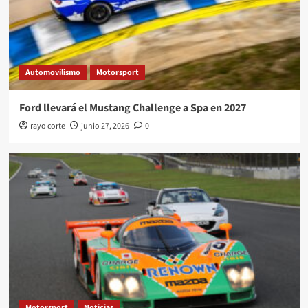
Automovilismo
Motorsport
Ford llevará el Mustang Challenge a Spa en 2027
rayo corte
junio 27, 2026
0
Motorsport
Noticias